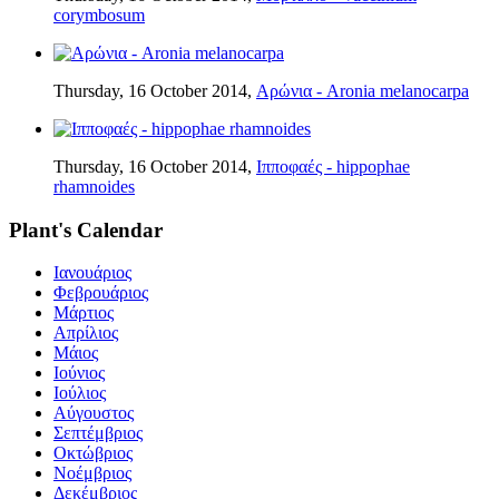
corymbosum
Thursday, 16 October 2014,
Αρώνια - Aronia melanocarpa
Thursday, 16 October 2014,
Ιπποφαές - hippophae
rhamnoides
Plant's Calendar
Ιανουάριος
Φεβρουάριος
Μάρτιος
Απρίλιος
Μάιος
Ιούνιος
Ιούλιος
Αύγουστος
Σεπτέμβριος
Οκτώβριος
Νοέμβριος
Δεκέμβριος