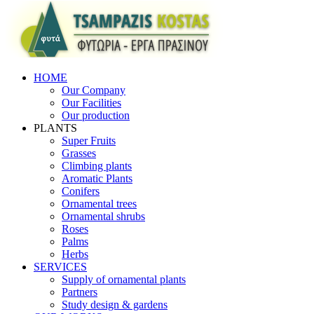
HOME
Our Company
Our Facilities
Our production
PLANTS
Super Fruits
Grasses
Climbing plants
Aromatic Plants
Conifers
Ornamental trees
Ornamental shrubs
Roses
Palms
Herbs
SERVICES
Supply of ornamental plants
Partners
Study design & gardens