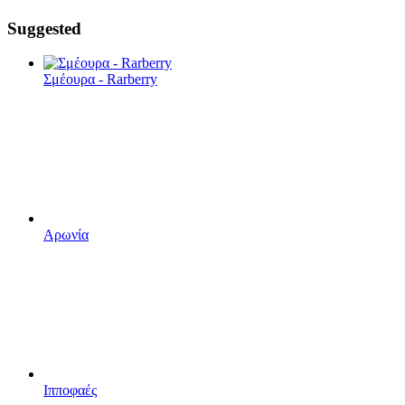
Suggested
Σμέουρα - Rarberry
Αρωνία
Ιπποφαές