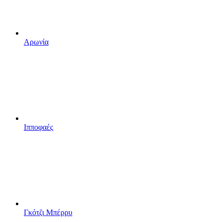
Αρωνία
Ιπποφαές
Γκότζι Μπέρρυ