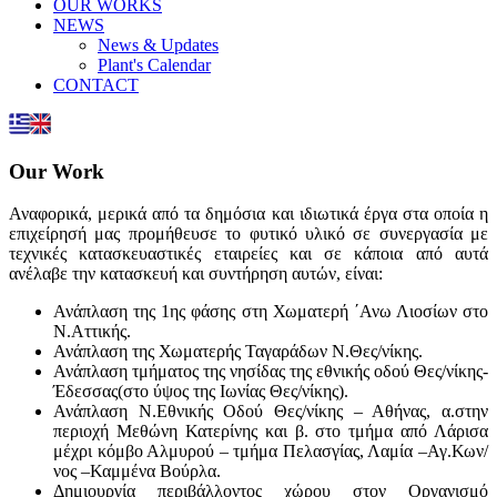
OUR WORKS
NEWS
News & Updates
Plant's Calendar
CONTACT
Our Work
Αναφορικά, μερικά από τα δημόσια και ιδιωτικά έργα στα οποία η
επιχείρησή μας προμήθευσε το φυτικό υλικό σε συνεργασία με
τεχνικές κατασκευαστικές εταιρείες και σε κάποια από αυτά
ανέλαβε την κατασκευή και συντήρηση αυτών, είναι:
Ανάπλαση της 1ης φάσης στη Χωματερή ΄Ανω Λιοσίων στο
Ν.Αττικής.
Ανάπλαση της Χωματερής Ταγαράδων Ν.Θες/νίκης.
Ανάπλαση τμήματος της νησίδας της εθνικής οδού Θες/νίκης-
Έδεσσας(στο ύψος της Ιωνίας Θες/νίκης).
Ανάπλαση Ν.Εθνικής Οδού Θες/νίκης – Αθήνας, α.στην
περιοχή Μεθώνη Κατερίνης και β. στο τμήμα από Λάρισα
μέχρι κόμβο Αλμυρού – τμήμα Πελασγίας, Λαμία –Αγ.Κων/
νος –Καμμένα Βούρλα.
Δημιουργία περιβάλλοντος χώρου στον Οργανισμό