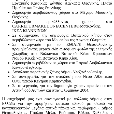
Εργατικής Κατοικίας Ξάνθης, Λαγκαδά Θες/νίκης, Πλατύ
Ημαθίας και Ιωνίας Θες/νίκης.
Δημιουργία περιβάλλοντος χώρου στο Μέγαρο Μουσικής
Θες/νίκης.
Δημιουργία περιβάλλοντος χώρου στα
CARREFURMAKEDONIACENTERΘεσσαλονίκης,
ΙΚΕΑ ΙΩΑΝΝΙΝΩΝ
Σε συνεργασία, την δημιουργία Βοτανικού κήπου στον
περιβάλλοντα χώρο του Μουσείου της Αρχαίας Ολυμπίας.
Σε συνεργασία με το ΕΘΙΑΓΕ Θεσσαλονίκης,
προμηθεύοντας μερικά είδη αυτοφυών φυτών της ελληνικής
χλωρίδας στο Βαλκανικό Βοτανικό Κήπο Κρουσσίων
Νομού Κιλκίς και Βοτανικό Κήπο Χίου.
Δημιουργία περιβάλλοντος χώρου στο Ιατρικό Διαβαλκανικό
Κέντρο Θες/νίκης.
Ανάπλαση παραλιακής ζώνης Δήμου Αλεξανδρούπολης.
Σε συνεργασία, για την ανάπλαση του Νέου Αθλητικού
Ολυμπιακού Κέντρου Καρπενησίου.
Σε συνεργασία, για την δημιουργία χώρων πρασίνου στην
Αττική οδό Αθηνών και στην Ολυμπιάδα 2004.
Η επιχείρησή μας έχει συνεργαστεί με πολλούς Δήμους στην
Ελλάδα για την προμήθεια φυτικού υλικού με σκοπό να
κατασκευαστούν μεγάλα αστικά πάρκα και πεζόδρομοι ( Δήμος
Θεσσαλονίκης, Παύλου Μελά, Ευόσμου, Βόλου, Χαλκίδας ,