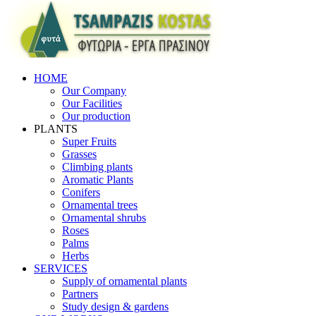
HOME
Our Company
Our Facilities
Our production
PLANTS
Super Fruits
Grasses
Climbing plants
Aromatic Plants
Conifers
Ornamental trees
Ornamental shrubs
Roses
Palms
Herbs
SERVICES
Supply of ornamental plants
Partners
Study design & gardens