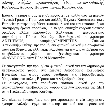
Δάφνης, Αθηνών, Ωραιοκάστρου, Χίου, Αλεξανδρούπολης,
Καστοριάς, Λάρισας, Πατρέων, Ιωνίας, Καβάλας κλπ.
Επίσης, η εταιρεία μας έχει συνεργαστεί με πολλά από τα μεγάλα
Τεχνικά Γραφεία Πρασίνου και πολλές Τεχνικές Κατασκευαστικές
Εταιρείες για την προμήθεια φυτικού υλικού και την κατασκευή και
συντήρηση έργων πρασίνου, με πλήρη επιτυχία (παραθεριστικός
οικισμός Ελάνη Κασσάνδρα Χαλκιδικής , Ξενοδοχειακό
συγκρότημα Πόρτο Καρράς, Ξενοδοχειακό συγκρότημα
ANTHEMUS, campingΑΡΜΕΝΙΣΤΗΣ Σιθωνία
Χαλκιδικής).Επίσης την προμήθεια φυτικού υλικού με αρωματικά
φυτά και βότανα της ελληνικής χλωρίδας για την αποκατάσταση του
περιβάλλοντος χώρου στο ξενοδοχειακό συγκρότημα
«NAVARONE»στην Πύλο Ν.Μεσσηνίας.
Σε συνεργασία, την προμήθεια φυτικού υλικού για την δημιουργία
περιβάλλοντος χώρου στο Διεθνές Αεροδρόμιο Ελευθέριος
Βενιζέλος και στους νέους σταθμούς της Πυροσβεστικής
Υπηρεσίας στις πόλεις Βέροιας και Αλεξανδρούπολης.
Σε συνεργασία, την προμήθεια φυτικού υλικού για την
αποκατάσταση περιβάλλοντος χώρου στα λιγνιτορυχεία της ΔΕΗ
στην Πτολεμαϊδα νομος Κοζάνης.
Στα πλαίσια δυνατοτήτων που μας προσφέρει η νέα επιχείρηση,
έχουμε αναλάβει έργα κατασκευής αστικού και περιαστικού