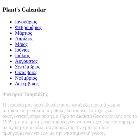
Plant's Calendar
Ιανουάριος
Φεβρουάριος
Μάρτιος
Απρίλιος
Μάιος
Ιούνιος
Ιούλιος
Αύγουστος
Σεπτέμβριος
Οκτώβριος
Νοέμβριος
Δεκέμβριος
Φυτώρια Τσαμπάζης
Η εταιρεία μας που ειδικεύεται σε φυτά εξωτερικού χώρου,
μετρίου και μεγάλου μεγέθους, λειτουργεί επιτυχώς ως
οικογενειακή επιχείρηση με έδρα τα Διαβατά Θεσσαλονίκης από το
1959, με την τρίτη γενιά παραγωγών να συνεχίζει έως και σήμερα
με αγάπη και μεράκι, συνδυάζοντας την εμπειρία των
προηγούμενων γενεών με την επιστημονική γνώση.