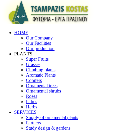
HOME
Our Company
Our Facilities
Our production
PLANTS
Super Fruits
Grasses
Climbing plants
Aromatic Plants
Conifers
Ornamental trees
Ornamental shrubs
Roses
Palms
Herbs
SERVICES
Supply of ornamental plants
Partners
Study design & gardens