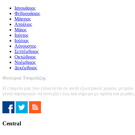
Ιανουάριος
Φεβρουάριος
Μάρτιος
Απρίλιος
Μάιος
Ιούνιος
Ιούλιος
Αύγουστος
Σεπτέμβριος
Οκτώβριος
Νοέμβριος
Δεκέμβριος
Φυτώρια Τσαμπάζης
Η εταιρεία μας που ειδικεύεται σε φυτά εξωτερικού χώρου, μετρίου
γενιά παραγωγών να συνεχίζει έως και σήμερα με αγάπη και μεράκι
Central