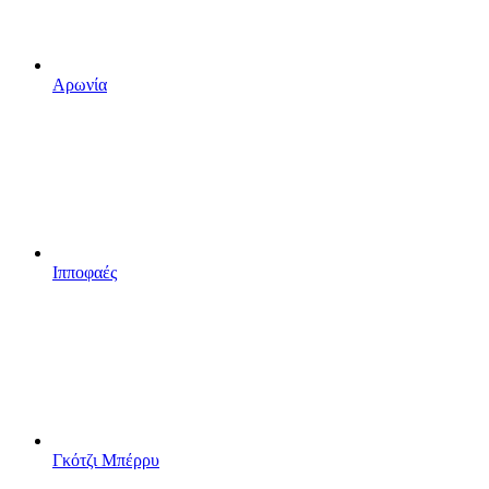
Αρωνία
Ιπποφαές
Γκότζι Μπέρρυ