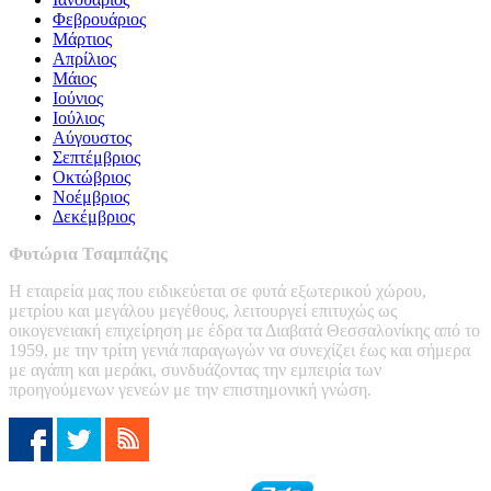
Φεβρουάριος
Μάρτιος
Απρίλιος
Μάιος
Ιούνιος
Ιούλιος
Αύγουστος
Σεπτέμβριος
Οκτώβριος
Νοέμβριος
Δεκέμβριος
Φυτώρια Τσαμπάζης
Η εταιρεία μας που ειδικεύεται σε φυτά εξωτερικού χώρου,
μετρίου και μεγάλου μεγέθους, λειτουργεί επιτυχώς ως
οικογενειακή επιχείρηση με έδρα τα Διαβατά Θεσσαλονίκης από το
1959, με την τρίτη γενιά παραγωγών να συνεχίζει έως και σήμερα
με αγάπη και μεράκι, συνδυάζοντας την εμπειρία των
προηγούμενων γενεών με την επιστημονική γνώση.