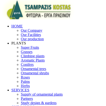
HOME
Our Company
Our Facilities
Our production
PLANTS
Super Fruits
Grasses
Climbing plants
Aromatic Plants
Conifers
Ornamental trees
Ornamental shrubs
Roses
Palms
Herbs
SERVICES
Supply of ornamental plants
Partners
Study design & gardens