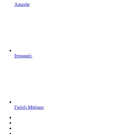
Αρωνία
Ιπποφαές
Γκότζι Μπέρρυ