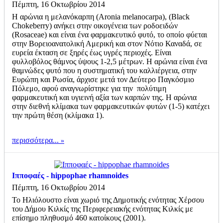
Πέμπτη, 16 Οκτωβρίου 2014
Η αρώνια η μελανόκαρπη (Aronia melanocarpa), (Black
Chokeberry) ανήκει στην οικογένεια των ροδοειδών
(Rosaceae) και είναι ένα φαρμακευτικό φυτό, το οποίο φύεται
στην Βορειοανατολική Αμερική και στον Νότιο Καναδά, σε
ευρεία έκταση σε ξηρές έως υγρές περιοχές. Είναι
φυλλοβόλος θάμνος ύψους 1-2,5 μέτρων. Η αρώνια είναι ένα
θαμνώδες φυτό που η συστηματική του καλλιέργεια, στην
Ευρώπη και Ρωσία, άρχισε μετά τον Δεύτερο Παγκόσμιο
Πόλεμο, αφού αναγνωρίστηκε για την πολύτιμη
φαρμακευτική και υγιεινή αξία των καρπών της. Η αρώνια
στην διεθνή κλίμακα των φαρμακευτικών φυτών (1-5) κατέχει
την πρώτη θέση (κλίμακα 1).
περισσότερα...
Ιπποφαές - hippophae rhamnoides
Πέμπτη, 16 Οκτωβρίου 2014
Το Ηλιόλουστο είναι χωριό της Δημοτικής ενότητας Χέρσου
του Δήμου Κιλκίς της Περιφερειακής ενότητας Κιλκίς με
επίσημο πληθυσμό 460 κατοίκους (2001).