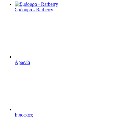
Σμέουρα - Rarberry
Αρωνία
Ιπποφαές