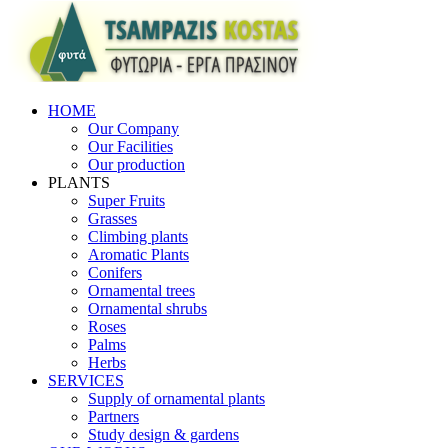
HOME
Our Company
Our Facilities
Our production
PLANTS
Super Fruits
Grasses
Climbing plants
Aromatic Plants
Conifers
Ornamental trees
Ornamental shrubs
Roses
Palms
Herbs
SERVICES
Supply of ornamental plants
Partners
Study design & gardens