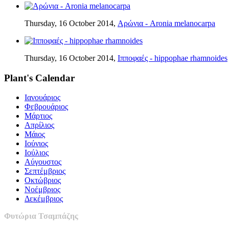
Thursday, 16 October 2014,
Αρώνια - Aronia melanocarpa
Thursday, 16 October 2014,
Ιπποφαές - hippophae rhamnoides
Plant's Calendar
Ιανουάριος
Φεβρουάριος
Μάρτιος
Απρίλιος
Μάιος
Ιούνιος
Ιούλιος
Αύγουστος
Σεπτέμβριος
Οκτώβριος
Νοέμβριος
Δεκέμβριος
Φυτώρια Τσαμπάζης