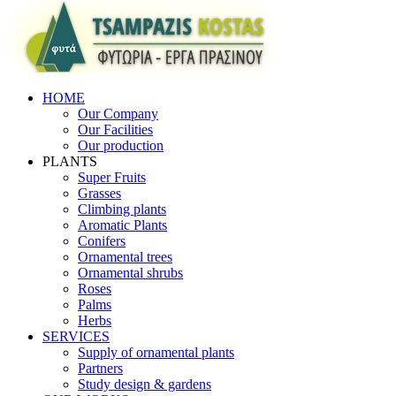
HOME
Our Company
Our Facilities
Our production
PLANTS
Super Fruits
Grasses
Climbing plants
Aromatic Plants
Conifers
Ornamental trees
Ornamental shrubs
Roses
Palms
Herbs
SERVICES
Supply of ornamental plants
Partners
Study design & gardens