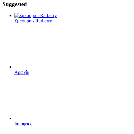
Suggested
Σμέουρα - Rarberry
Αρωνία
Ιπποφαές