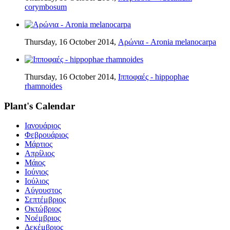
corymbosum
Thursday, 16 October 2014,
Αρώνια - Aronia melanocarpa
Thursday, 16 October 2014,
Ιπποφαές - hippophae
rhamnoides
Plant's Calendar
Ιανουάριος
Φεβρουάριος
Μάρτιος
Απρίλιος
Μάιος
Ιούνιος
Ιούλιος
Αύγουστος
Σεπτέμβριος
Οκτώβριος
Νοέμβριος
Δεκέμβριος