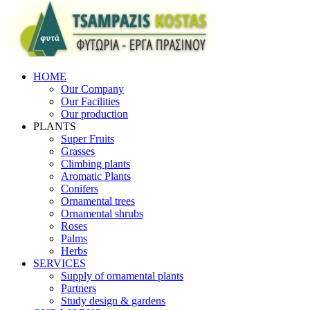
HOME
Our Company
Our Facilities
Our production
PLANTS
Super Fruits
Grasses
Climbing plants
Aromatic Plants
Conifers
Ornamental trees
Ornamental shrubs
Roses
Palms
Herbs
SERVICES
Supply of ornamental plants
Partners
Study design & gardens