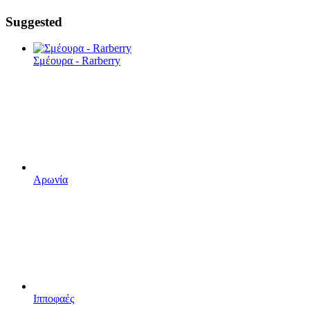
Suggested
Σμέουρα - Rarberry
Αρωνία
Ιπποφαές