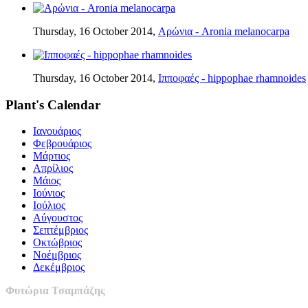
Thursday, 16 October 2014,
Αρώνια - Aronia melanocarpa
Thursday, 16 October 2014,
Ιπποφαές - hippophae rhamnoides
Plant's Calendar
Ιανουάριος
Φεβρουάριος
Μάρτιος
Απρίλιος
Μάιος
Ιούνιος
Ιούλιος
Αύγουστος
Σεπτέμβριος
Οκτώβριος
Νοέμβριος
Δεκέμβριος
Φυτώρια Τσαμπάζης