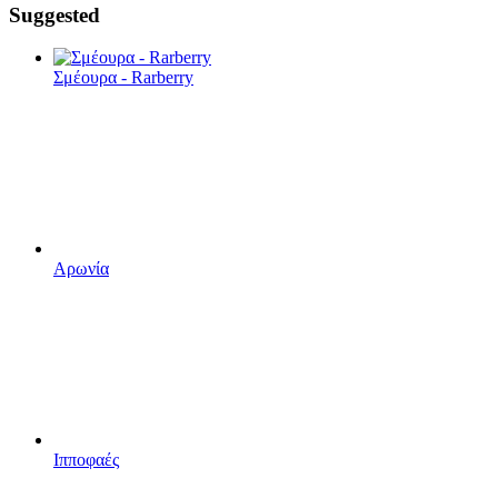
Suggested
Σμέουρα - Rarberry
Αρωνία
Ιπποφαές