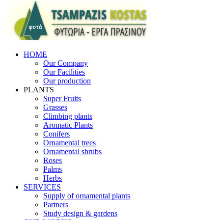
HOME
Our Company
Our Facilities
Our production
PLANTS
Super Fruits
Grasses
Climbing plants
Aromatic Plants
Conifers
Ornamental trees
Ornamental shrubs
Roses
Palms
Herbs
SERVICES
Supply of ornamental plants
Partners
Study design & gardens