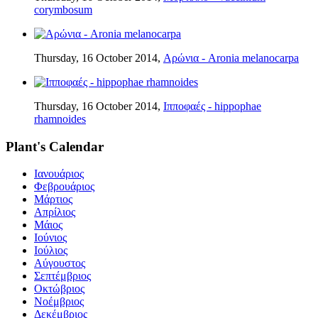
corymbosum
Thursday, 16 October 2014,
Αρώνια - Aronia melanocarpa
Thursday, 16 October 2014,
Ιπποφαές - hippophae
rhamnoides
Plant's Calendar
Ιανουάριος
Φεβρουάριος
Μάρτιος
Απρίλιος
Μάιος
Ιούνιος
Ιούλιος
Αύγουστος
Σεπτέμβριος
Οκτώβριος
Νοέμβριος
Δεκέμβριος