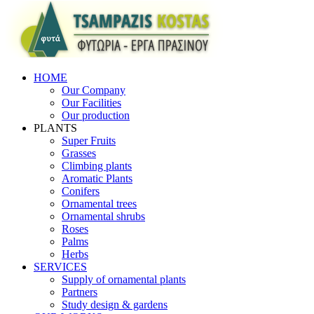
HOME
Our Company
Our Facilities
Our production
PLANTS
Super Fruits
Grasses
Climbing plants
Aromatic Plants
Conifers
Ornamental trees
Ornamental shrubs
Roses
Palms
Herbs
SERVICES
Supply of ornamental plants
Partners
Study design & gardens