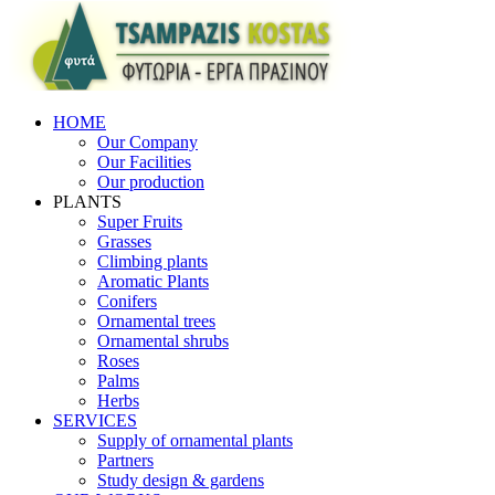
HOME
Our Company
Our Facilities
Our production
PLANTS
Super Fruits
Grasses
Climbing plants
Aromatic Plants
Conifers
Ornamental trees
Ornamental shrubs
Roses
Palms
Herbs
SERVICES
Supply of ornamental plants
Partners
Study design & gardens