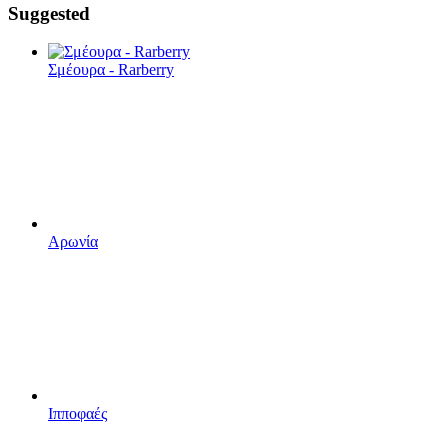
Suggested
Σμέουρα - Rarberry
Αρωνία
Ιπποφαές