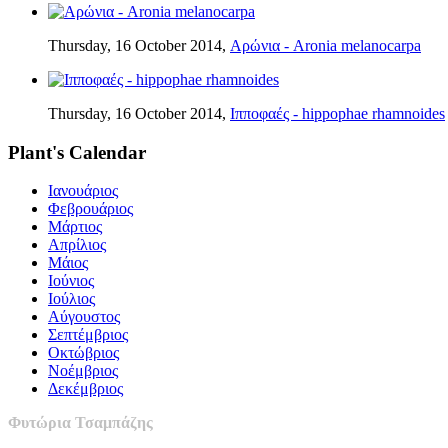
Thursday, 16 October 2014,
Αρώνια - Aronia melanocarpa
Thursday, 16 October 2014,
Ιπποφαές - hippophae rhamnoides
Plant's Calendar
Ιανουάριος
Φεβρουάριος
Μάρτιος
Απρίλιος
Μάιος
Ιούνιος
Ιούλιος
Αύγουστος
Σεπτέμβριος
Οκτώβριος
Νοέμβριος
Δεκέμβριος
Φυτώρια Τσαμπάζης