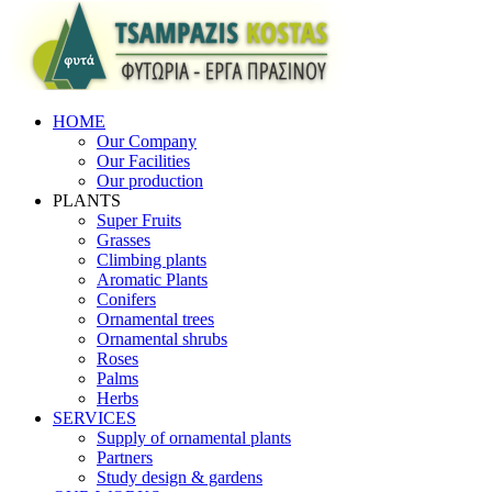
HOME
Our Company
Our Facilities
Our production
PLANTS
Super Fruits
Grasses
Climbing plants
Aromatic Plants
Conifers
Ornamental trees
Ornamental shrubs
Roses
Palms
Herbs
SERVICES
Supply of ornamental plants
Partners
Study design & gardens