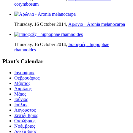
corymbosum
Thursday, 16 October 2014,
Αρώνια - Aronia melanocarpa
Thursday, 16 October 2014,
Ιπποφαές - hippophae
rhamnoides
Plant's Calendar
Ιανουάριος
Φεβρουάριος
Μάρτιος
Απρίλιος
Μάιος
Ιούνιος
Ιούλιος
Αύγουστος
Σεπτέμβριος
Οκτώβριος
Νοέμβριος
Δεκέμβριος