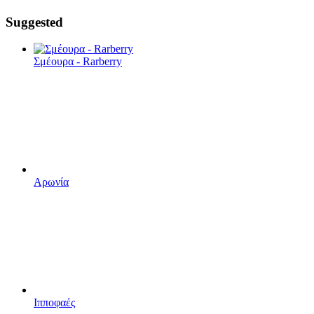
Suggested
Σμέουρα - Rarberry
Αρωνία
Ιπποφαές