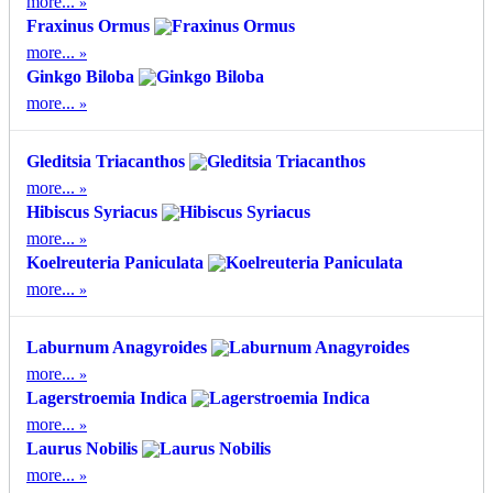
more...
Fraxinus Οrmus
more...
Ginkgo Biloba
more...
Gleditsia Triacanthos
more...
Hibiscus Syriacus
more...
Koelreuteria Paniculata
more...
Laburnum Anagyroides
more...
Lagerstroemia Indica
more...
Laurus Nobilis
more...