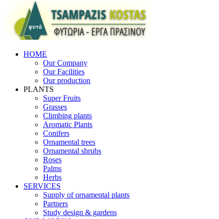
HOME
Our Company
Our Facilities
Our production
PLANTS
Super Fruits
Grasses
Climbing plants
Aromatic Plants
Conifers
Ornamental trees
Ornamental shrubs
Roses
Palms
Herbs
SERVICES
Supply of ornamental plants
Partners
Study design & gardens