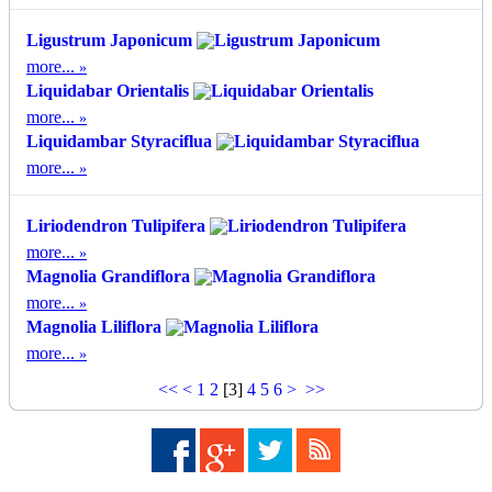
Ligustrum Japonicum
more...
Liquidabar Orientalis
more...
Liquidambar Styraciflua
more...
Liriodendron Tulipifera
more...
Magnolia Grandiflora
more...
Magnolia Liliflora
more...
<<
<
1
2
[
3
]
4
5
6
>
>>