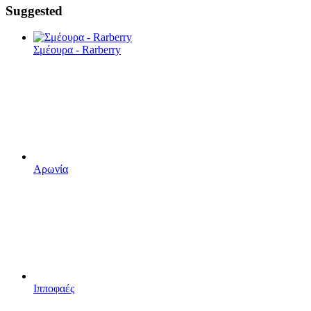
Suggested
Σμέουρα - Rarberry
Αρωνία
Ιπποφαές