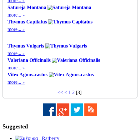
more...
Satureja Montana
more...
Thymus Capitatus
more...
Thymus Vulgaris
more...
Valeriana Officinalis
more...
Vitex Agnus-castus
more...
<<
<
1
2
[
3
]
Suggested