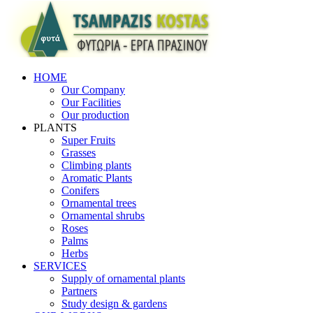
HOME
Our Company
Our Facilities
Our production
PLANTS
Super Fruits
Grasses
Climbing plants
Aromatic Plants
Conifers
Ornamental trees
Ornamental shrubs
Roses
Palms
Herbs
SERVICES
Supply of ornamental plants
Partners
Study design & gardens