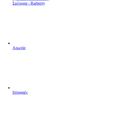
Σμέουρα - Rarberry
Αρωνία
Ιπποφαές