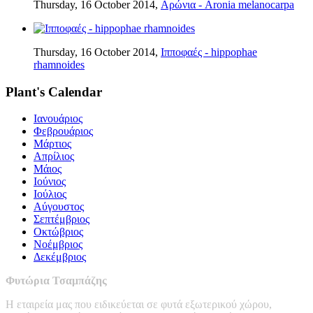
Thursday, 16 October 2014,
Αρώνια - Aronia melanocarpa
Thursday, 16 October 2014,
Ιπποφαές - hippophae
rhamnoides
Plant's Calendar
Ιανουάριος
Φεβρουάριος
Μάρτιος
Απρίλιος
Μάιος
Ιούνιος
Ιούλιος
Αύγουστος
Σεπτέμβριος
Οκτώβριος
Νοέμβριος
Δεκέμβριος
Φυτώρια Τσαμπάζης
Η εταιρεία μας που ειδικεύεται σε φυτά εξωτερικού χώρου,